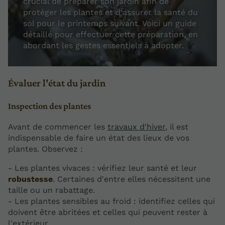
crucial de préparer son jardin afin de
protéger les plantes et d'assurer la santé du
sol pour le printemps suivant. Voici un guide
détaillé pour effectuer cette préparation, en
abordant les gestes essentiels à adopter.
Évaluer l'état du jardin
Inspection des plantes
Avant de commencer les
travaux d'hiver
, il est
indispensable de faire un état des lieux de vos
plantes. Observez :
- Les plantes vivaces : vérifiez leur santé et leur
robustesse
. Certaines d'entre elles nécessitent une
taille ou un rabattage.
- Les plantes sensibles au froid : identifiez celles qui
doivent être abritées et celles qui peuvent rester à
l'extérieur.