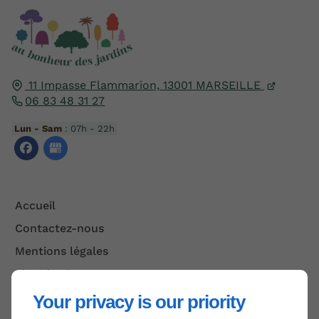
11 Impasse Flammarion,
13001
MARSEILLE
06 83 48 31 27
Lun - Sam
: 07h - 22h
Accueil
Contactez-nous
Mentions légales
Plan du site
Your privacy is our priority